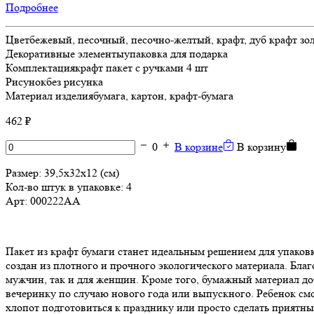
Подробнее
Цвет
бежевый, песочный, песочно-желтый, крафт, дуб крафт зо
Декоративные элементы
упаковка для подарка
Комплектация
крафт пакет с ручками 4 шт
Рисунок
без рисунка
Материал изделия
бумага, картон, крафт-бумага
462 ₽
0
В корзине
В корзину
Размер: 39,5х32х12 (см)
Кол-во штук в упаковке: 4
Арт: 000222АА
Пакет из крафт бумаги станет идеальным решением для упаковки
создан из плотного и прочного экологического материала. Бла
мужчин, так и для женщин. Кроме того, бумажный материал до
вечеринку по случаю нового года или выпускного. Ребенок смо
хлопот подготовиться к празднику или просто сделать приятн