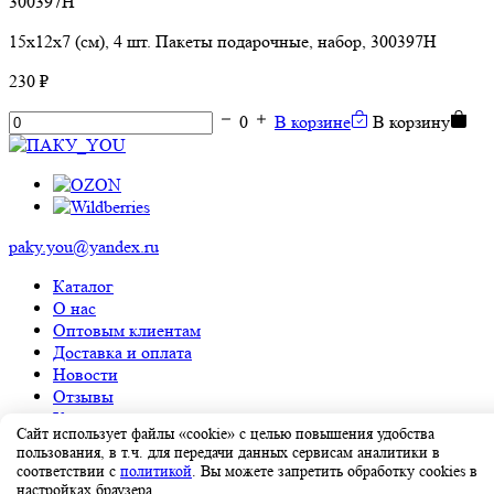
15х12х7 (см), 4 шт. Пакеты подарочные, набор, 300397H
230 ₽
0
В корзине
В корзину
paky.you@yandex.ru
Каталог
О нас
Оптовым клиентам
Доставка и оплата
Новости
Отзывы
Контакты
Сайт использует файлы «cookie» с целью повышения удобства
пользования, в т.ч. для передачи данных сервисам аналитики в
Copyright © 2026 ПАКУ_YOU. Все права защищены.
соответствии с
политикой
. Вы можете запретить обработку cookies в
Политика конфиденциальности
Согласие на обработку
настройках браузера.