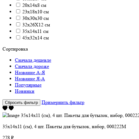
20х14х8 см
23х18х10 см
30х30х30 см
32х26Х12 см
35х14х11 см
45х32х14 см
Сортировка
Сначала дешевле
Сначала дороже
Название А-Я
Название Я-А
Популярные
Новинки
Примернить фильтр
Сбросить фильтр
35х14х11 (см), 4 шт. Пакеты для бутылок, набор, 000222M
278 ₽