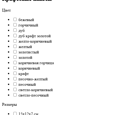
Цвет
бежевый
горчичный
дуб
дуб крафт золотой
желто-коричневый
желтый
золотистый
золотой
коричневая горчица
коричневый
крафт
песочно-желтый
песочный
светло-коричневый
светло-песочный
Размеры
15х12х7 см